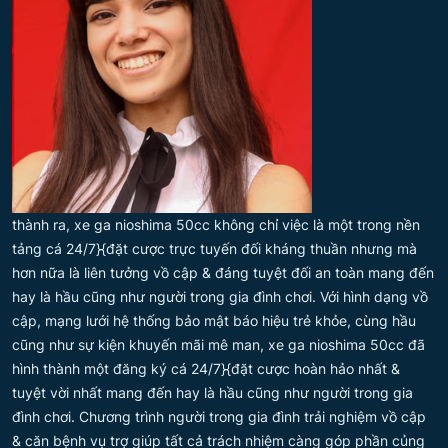
thành ra, xe ga nioshima 50cc không chỉ việc là một trong nền
tảng cá 24/7}{đặt cược trực tuyến đối kháng thuần nhưng mà
hơn nữa là liên tưởng vồ cập & đáng tuyệt đối an toàn mang đến
hay là hầu cũng như người trong gia đình chơi. Với hình dạng vồ
cập, mạng lưới hệ thống bảo mật báo hiệu trẻ khỏe, cùng hầu
cũng như sự kiện khuyến mãi mê man, xe ga nioshima 50cc đã
hình thành một đăng ký cá 24/7}{đặt cược hoàn hảo nhất &
tuyệt vời nhất mang đến hay là hầu cũng như người trong gia
đình chơi. Chương trình người trong gia đình trải nghiệm vồ cập
& căn bệnh vụ trợ giúp tất cả trách nhiệm càng góp phần củng