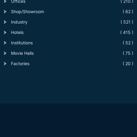
Offices
( 210 )
Shop/Showroom
( 62 )
Industry
( 521 )
Hotels
( 415 )
Institutions
( 52 )
Movie Halls
( 75 )
Factories
( 20 )