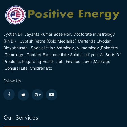
Jyotish Dr .Jayanta Kumar Bose Hon. Doctorate in Astrology
(Ph.D.) – Jyotish Ratna (Gold Medialist ),Martanda ,Jyotish
Bidyabhusan . Specialist in : Astrology ,Numerology ,Palmistry
,Gemology . Contact For Immediate Solution of your All Sorts Of
Problems Regarding Health ,Job ,Finance ,Love ,Marriage
,Conjural Life ,Children Etc
Follow Us
Our Services