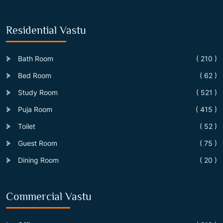
Residential Vastu
Bath Room
( 210 )
Bed Room
( 62 )
Study Room
( 521 )
Puja Room
( 415 )
Toilet
( 52 )
Guest Room
( 75 )
Dining Room
( 20 )
Commercial Vastu