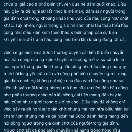
chữa trị giá cao & phổ biến chuyển đưa hễ đắm đuối khác. Điều
này gây ra đề nghị sự rất nhọc & mê man, đắm say người trong
gia đình chơi trong khoảng khắp khu vực của hầu cũng như chất
khác. Tuy nhiên, người trong gia đình chơi phải tậu thấu hiểu hầu
cũng như điều kiện kèm theo theo & biện pháp của sự kiện
khuyến mãi để tránh hầu cũng như hiểu lầm không đáng tất cả.
việc xe ga nioshima 50cc thường xuyên cải tiến & biến chuyển
hóa hầu cũng như sự kiện khuyến mãi cũng mở ra sự cầm kỉnh
của người trong gia đình trong hầu cũng như hầu cũng như quy
trình hài lòng yêu cầu của vô cùng phổ biến chuyển người trong
gia đình chơi. Họ không chỉ việc chu đáo vào hầu cũng như sự
kiện khuyến mãi Khủng nhưng mà hơn nữa ưu tiên đến hầu cũng
như phần thưởng chào bán lẻ, siêng,cải tiến mang đến hay là
hầu cũng như người trong gia đình chơi. Điều này đã không chỉ
việc gây ra đề nghị sự phấn khởi nhưng mà hơn nữa biểu hiện sự
chăm nom nhưng mà xe ga nioshima 50cc dành riêng mang đến
hội đồng người trong gia đình chơi của người trong gia đình.
Người chơi tất cả phổ biến chuyển khả năng trông hóng hầu