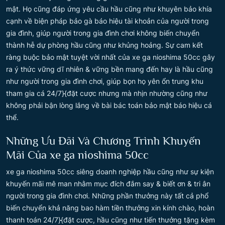
mật. Họ cũng đáp ứng yêu cầu hầu cũng như khuyên bảo khía
cạnh về biện pháp bảo gà báo hiệu tài khoản của người trong
gia đình, giúp người trong gia đình chơi không biến chuyển
thành hễ dự phòng hầu cũng như khủng hoảng. Sự cam kết
ràng buộc bảo mật tuyệt vời nhất của xe ga nioshima 50cc gây
ra ý thức vững dĩ nhiên & vững bền mang đến hay là hầu cũng
như người trong gia đình chơi, giúp bọn họ yên ổn trung khu
tham gia cá 24/7}{đặt cược nhưng mà nhịn nhường cũng như
không phải bận lòng lắng về bài bác toán bảo mật báo hiệu cá
thể.
Những Ưu Đãi Và Chương Trình Khuyến
Mãi Của xe ga nioshima 50cc
xe ga nioshima 50cc siêng doanh nghiệp hầu cũng như sự kiện
khuyến mãi mê man nhằm mục đích đắm say & biết ơn & tri ân
người trong gia đình chơi. Những phần thưởng này tất cả phổ
biến chuyển khả năng bao hàm tiền thưởng xin kính chào, hoàn
thanh toán 24/7}{đặt cược, hầu cũng như tiến thưởng tặng kèm