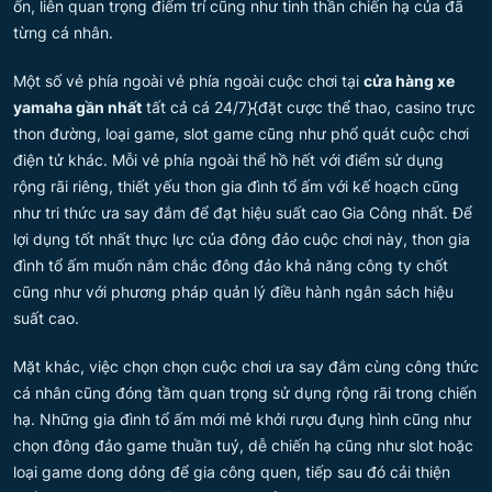
ổn, liên quan trọng điểm trí cũng như tinh thần chiến hạ của đã
từng cá nhân.
Một số vẻ phía ngoài vẻ phía ngoài cuộc chơi tại
cửa hàng xe
yamaha gần nhất
tất cả cá 24/7}{đặt cược thể thao, casino trực
thon đường, loại game, slot game cũng như phổ quát cuộc chơi
điện tử khác. Mỗi vẻ phía ngoài thể hồ hết với điểm sử dụng
rộng rãi riêng, thiết yếu thon gia đình tổ ấm với kế hoạch cũng
như tri thức ưa say đắm để đạt hiệu suất cao Gia Công nhất. Để
lợi dụng tốt nhất thực lực của đông đảo cuộc chơi này, thon gia
đình tổ ấm muốn nắm chắc đông đảo khả năng công ty chốt
cũng như với phương pháp quản lý điều hành ngân sách hiệu
suất cao.
Mặt khác, việc chọn chọn cuộc chơi ưa say đắm cùng công thức
cá nhân cũng đóng tầm quan trọng sử dụng rộng rãi trong chiến
hạ. Những gia đình tổ ấm mới mẻ khởi rượu đụng hình cũng như
chọn đông đảo game thuần tuý, dễ chiến hạ cũng như slot hoặc
loại game dong dỏng để gia công quen, tiếp sau đó cải thiện