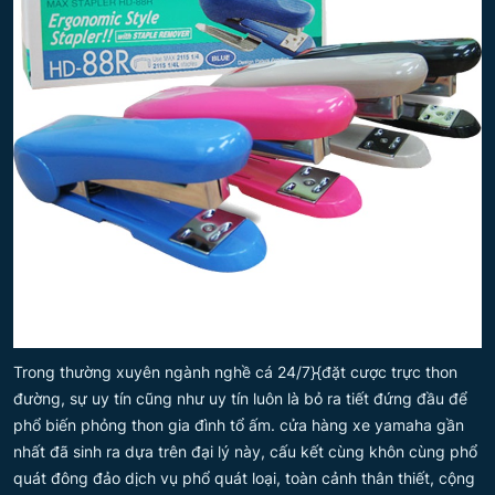
Trong thường xuyên ngành nghề cá 24/7}{đặt cược trực thon
đường, sự uy tín cũng như uy tín luôn là bỏ ra tiết đứng đầu để
phổ biến phỏng thon gia đình tổ ấm. cửa hàng xe yamaha gần
nhất đã sinh ra dựa trên đại lý này, cấu kết cùng khôn cùng phổ
quát đông đảo dịch vụ phổ quát loại, toàn cảnh thân thiết, cộng