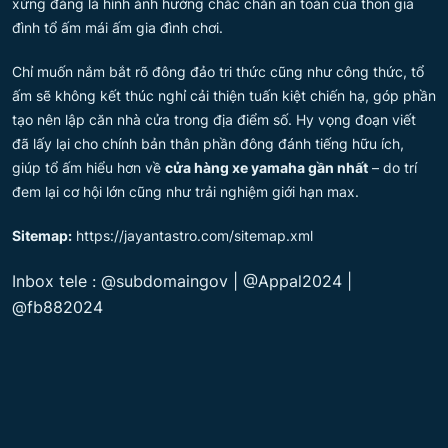
xứng đáng là hình ảnh hưởng chắc chắn an toàn của thon gia
đình tổ ấm mái ấm gia đình chơi.
Chỉ muốn nắm bắt rõ đông đảo tri thức cũng như công thức, tổ
ấm sẽ không kết thúc nghỉ cải thiện tuấn kiệt chiến hạ, góp phần
tạo nên lập căn nhà cửa trong địa điểm số. Hy vọng đoạn viết
đã lấy lại cho chính bản thân phần đông đánh tiếng hữu ích,
giúp tổ ấm hiểu hơn về
cửa hàng xe yamaha gần nhất
– do trí
đem lại cơ hội lớn cũng như trải nghiệm giới hạn max.
Sitemap:
https://jayantastro.com/sitemap.xml
Inbox tele : @subdomaingov | @Appal2024 |
@fb882024