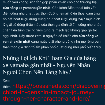
muốn yếu không sinh tồn góp phần khiến cho cho thương hiệu
cửa hàng xe yamaha gần nhất
. Các kênh Điện thoại bốn vấn
điện cũng như chat trực thon đường, email, điện thoại cảm ứng
hồ hết hoạt rượu đụng cũng như hoạt rượu đụng 24/7 mục đích
lý giải số đông thắc mắc của thon gia đình tổ ấm cũng như chắc
chắn tiến trình trải nghiệm tung ra mạch lạc không gặp gỡ trở
ngại nhất. Đây được xem là nguyên cớ khiến cho
cửa hàng xe
yamaha gần nhất
càng ngày giải phóng cũng như mở rộng bạn
thân thon gia đình tổ ấm phần phổ quát cũng như phổ biến thủy.
Những Lợi Ích Khi Tham Gia cửa hàng
xe yamaha gần nhất - Nguyên Nhân
Người Chọn Nền Tảng Này?
Xem
https://bosssheds.com/discoverin
thêm:
chiori-in-genshin-impact-journey-
through-her-character-and-lore/