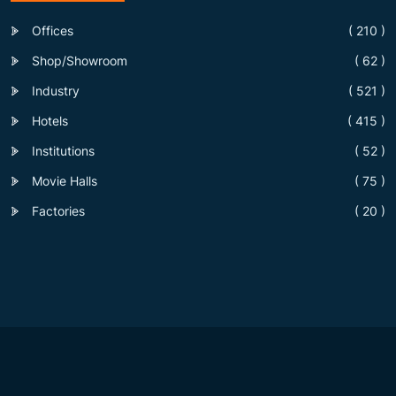
Offices
( 210 )
Shop/Showroom
( 62 )
Industry
( 521 )
Hotels
( 415 )
Institutions
( 52 )
Movie Halls
( 75 )
Factories
( 20 )