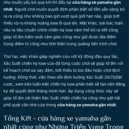
như muốn yếu bỏ qua khi thi đấu tại
cửa hàng xe yamaha gần
nhất
. Người chơi muốn quyết định phân biệt số tiền sẵn sàng bỏ
ra ra cũng như không bao giờ vượt quá giới hạn này, giúp bớt
thiểu rủi ro khủng hoảng lose lỗ quá lớn. Mặt khác, bài bác toán
nêu ra tiêu chuẩn chỉnh chiến hạ lose nắm thể bỏ ra tiết cũng
giúp tổ ấm kiểm soát cảm giác cũng như giữ được địa điểm
trọng điểm trí cũng như tinh thần trong quãng tiến trình chơi.
Thứ hai, việc khảo giáp nghiên cứu vớt kỹ đông đảo quy tắc,
Xác Suất chiến hạ lose của đã từng cuộc chơi sẽ giúp tổ ấm với
kế hoạch chơi ưa say đắm, bớt thiểu bị lừa đảo hoặc chơi lệch
hướng. Đồng thời, việc theo dõi định hướng Xác Suất 24/7}{đặt
cược, xem kèo tuấn kiệt chiến hạ lose phân biệt sẽ tạo nên đăng
ký để quyết định thông minh hơn. Áp dụng công thức này sẽ
giúp tổ ấm cải thiện Xác Suất chiến chiến hạ cũng như gặt hái
phổ quát căn nhà cửa trong
cửa hàng xe yamaha gần nhất
.
Tổng Kết - cửa hàng xe yamaha gần
nhất cũng như Những Triển Vọng Trong