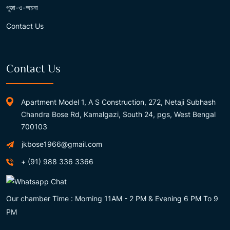
পূজা-ও-অচনা
Contact Us
Contact Us
Apartment Model 1, A S Construction, 272, Netaji Subhash
Chandra Bose Rd, Kamalgazi, South 24, pgs, West Bengal
700103
jkbose1966@gmail.com
+ (91) 988 336 3366
Our chamber Time : Morning 11AM - 2 PM & Evening 6 PM To 9
PM