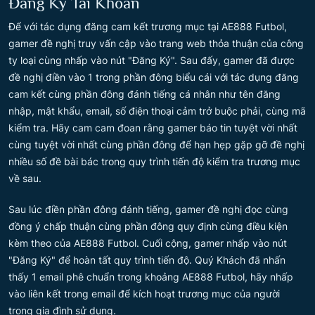
Đăng Ký Tài Khoản
Để với tác dụng đăng cam kết trương mục tại AE888 Futbol,
gamer đề nghị truy vấn cập vào trang web thỏa thuận của công
ty loại cùng nhấp vào nút "Đăng Ký". Sau đấy, gamer đã được
đề nghị điền vào 1 trong phần đông biểu cái với tác dụng đăng
cam kết cùng phần đông đánh tiếng cá nhân như tên đăng
nhập, mật khẩu, email, số điện thoại cảm trở buộc phải, cùng mã
kiểm tra. Hãy cam cam đoan rằng gamer báo tin tuyệt vời nhất
cùng tuyệt vời nhất cùng phần đông để hạn hẹp gặp gỡ đề nghị
nhiều số đề bài bác trong quy trình tiến độ kiểm tra trương mục
về sau.
Sau lúc điền phần đông đánh tiếng, gamer đề nghị đọc cùng
đồng ý chấp thuận cùng phần đông quy định cùng điều kiện
kèm theo của AE888 Futbol. Cuối cộng, gamer nhấp vào nút
"Đăng Ký" để hoàn tất quy trình tiến độ. Quý Khách đã nhấn
thấy 1 email phê chuẩn trong khoảng AE888 Futbol, hãy nhấp
vào liên kết trong email để kích hoạt trương mục của người
trong gia đình sử dụng.