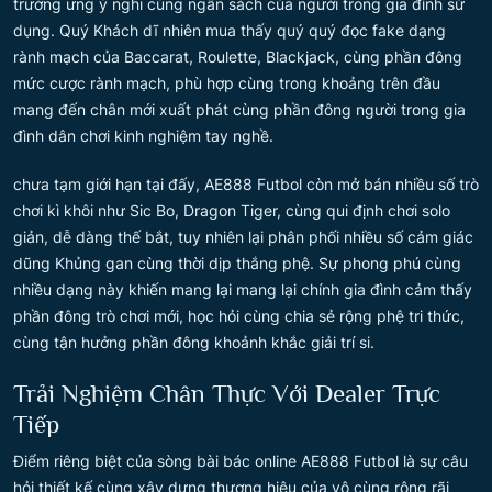
trường ưng ý nghi cùng ngân sách của người trong gia đình sử
dụng. Quý Khách dĩ nhiên mua thấy quý quý đọc fake dạng
rành mạch của Baccarat, Roulette, Blackjack, cùng phần đông
mức cược rành mạch, phù hợp cùng trong khoảng trên đầu
mang đến chân mới xuất phát cùng phần đông người trong gia
đình dân chơi kinh nghiệm tay nghề.
chưa tạm giới hạn tại đấy, AE888 Futbol còn mở bán nhiều số trò
chơi kì khôi như Sic Bo, Dragon Tiger, cùng qui định chơi solo
giản, dễ dàng thế bắt, tuy nhiên lại phân phối nhiều số cảm giác
dũng Khủng gan cùng thời dịp thắng phệ. Sự phong phú cùng
nhiều dạng này khiến mang lại mang lại chính gia đình cảm thấy
phần đông trò chơi mới, học hỏi cùng chia sẻ rộng phệ tri thức,
cùng tận hưởng phần đông khoảnh khắc giải trí si.
Trải Nghiệm Chân Thực Với Dealer Trực
Tiếp
Điểm riêng biệt của sòng bài bác online AE888 Futbol là sự câu
hỏi thiết kế cùng xây dựng thương hiệu của vô cùng rộng rãi