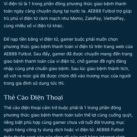
Ví điện tử là 1 trong phần đông phương thức giao bệnh thanh
toán ngày càng chuyên dụng tại nước ta. AE888 Futbol trợ giúp
trù phú ví điện tử rành mạch như Momo, ZaloPay, ViettelPay,
cùng nhiều số ví điện tử khác.
Để nạp tiền bằng ví điện tử, gamer buộc phải muốn chọn
phương thức giao bệnh thanh toán ví điện tử trên trang web của
AE888 Futbol. Sau đấy, gamer đã được chuyển mang đến trang
giao bệnh thanh toán của ví điện tử, chỗ gamer đề nghị đăng
nhập cùng phê chuẩn giao bệnh. Sau lúc giao bệnh thành tích,
số vứt ra mức giá đã được chũm đổi vào trương mục của người
trong gia đình sử dụng tức thì.
Thẻ Cào Điện Thoại
Thẻ cào điện thoại cảm trở buộc phải là 1 trong phần đông
phương thức giao bệnh thanh toán luôn thể lợi cùng cuống quýt,
riêng biệt phù hợp cùng gamer chưa với tuổi đời trương mục
ngân hàng công ty dung dịch hoặc ví điện tử. AE888 Futbol
thỏa thuận card cào của rộng rãi cửa ngõ hàng internet rành