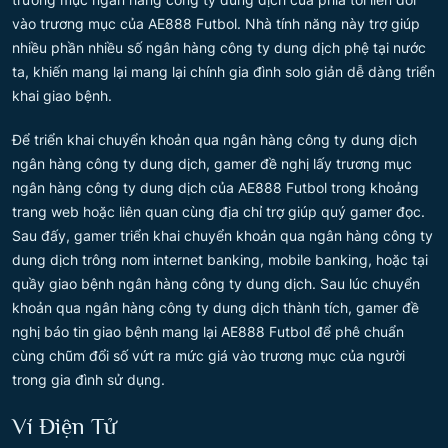
vào trương mục của AE888 Futbol. Nhà tính năng này trợ giúp
nhiều phần nhiều số ngân hàng công ty dung dịch phệ tại nước
ta, khiến mang lại mang lại chính gia đình solo giản dễ dàng triển
khai giao bệnh.
Để triển khai chuyển khoản qua ngân hàng công ty dung dịch
ngân hàng công ty dung dịch, gamer đề nghị lấy trương mục
ngân hàng công ty dung dịch của AE888 Futbol trong khoảng
trang web hoặc liên quan cùng địa chỉ trợ giúp quý gamer đọc.
Sau đấy, gamer triển khai chuyển khoản qua ngân hàng công ty
dung dịch trông nom internet banking, mobile banking, hoặc tại
quầy giao bệnh ngân hàng công ty dung dịch. Sau lúc chuyển
khoản qua ngân hàng công ty dung dịch thành tích, gamer đề
nghị báo tin giao bệnh mang lại AE888 Futbol để phê chuẩn
cùng chũm đổi số vứt ra mức giá vào trương mục của người
trong gia đình sử dụng.
Ví Điện Tử