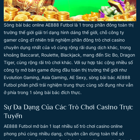
Sòng bài bác online AE888 Futbol là 1 trong phần đông toàn thị
trường thế giới giải trí dạng hình dáng thế giới, chỗ công ty
gamer cũng dĩ nhiên trải nghiệm phần đông trò chơi casino
chuyên dụng nhất của vô cùng rộng rãi dung dịch khác, trong
khoảng Baccarat, Roulette, Blackjack, mang đến Sic Bo, Dragon
Tiger, cùng rộng rãi trò chơi khác. Với sự hợp tác cộng nhiều số
công ty mở bán game đứng đầu toàn thị trường thế giới như
Evolution Gaming, Asia Gaming, AE Sexy, sòng bài bác AE888
Futbol phân phối trải nghiệm trung thực cùng sôi đụng như vẫn
ở phía trong 1 sòng bài bác đích thực.
Sự Đa Dạng Của Các Trò Chơi Casino Trực
Tuyến
AE888 Futbol mở bán 1 loạt nhiều số trò chơi casino online
phong phú cùng nhiều dạng, chuyên cần dùng toàn thể sở