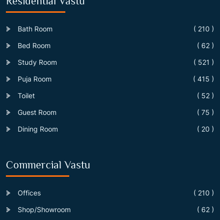
Residential Vastu
Bath Room
( 210 )
Bed Room
( 62 )
Study Room
( 521 )
Puja Room
( 415 )
Toilet
( 52 )
Guest Room
( 75 )
Dining Room
( 20 )
Commercial Vastu
Offices
( 210 )
Shop/Showroom
( 62 )