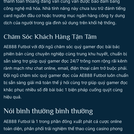
thanh toán thoáng đãng vẫn cùng vẫn được bảo đảm bằng
công nghệ mã hóa. Nhà tính năng này chưa lưu trữ đánh tiếng
card nguồn đầu cơ hoặc trương mục ngân hàng công ty dung
dịch của người trong gia đình sử dụng trên khối hệ thống.
Chăm Sóc Khách Hàng Tận Tâm
AE888 Futbol với đội ngũ chăm sóc quý gamer đọc bài bác
phiên bản cùng chuyên nghiệp cùng trung khu huyết, chuẩn bị
sẵn sàng trợ giúp quý gamer đọc 24/7 trông nom rộng rãi kênh
rành mạch như chat online, email, điện thoại cảm trở buộc phải.
Đội ngũ chăm sóc quý gamer đọc của AE888 Futbol luôn chuẩn
bị sẵn sàng giải mã toàn thể ý hỏi cùng trợ giúp quý gamer đọc
khắc phục nhiều số đề bài bác 1 biện pháp cuống quýt cùng
hiệu quả.
Nói bình thường bình thường
AE888 Futbol là 1 trong phần đông xuất phát cá cược online
toàn diện, phân phối trải nghiệm thể thao cùng casino phong