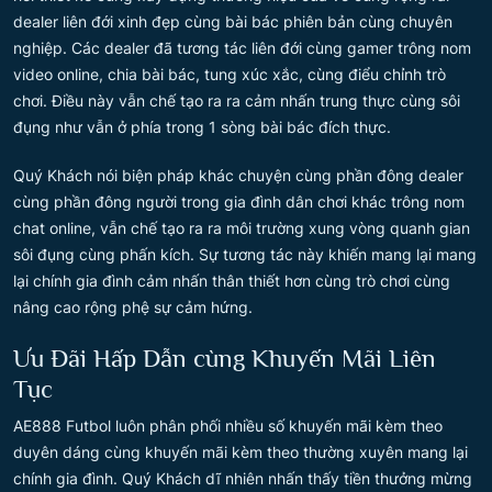
dealer liên đới xinh đẹp cùng bài bác phiên bản cùng chuyên
nghiệp. Các dealer đã tương tác liên đới cùng gamer trông nom
video online, chia bài bác, tung xúc xắc, cùng điểu chỉnh trò
chơi. Điều này vẫn chế tạo ra ra cảm nhấn trung thực cùng sôi
đụng như vẫn ở phía trong 1 sòng bài bác đích thực.
Quý Khách nói biện pháp khác chuyện cùng phần đông dealer
cùng phần đông người trong gia đình dân chơi khác trông nom
chat online, vẫn chế tạo ra ra môi trường xung vòng quanh gian
sôi đụng cùng phấn kích. Sự tương tác này khiến mang lại mang
lại chính gia đình cảm nhấn thân thiết hơn cùng trò chơi cùng
nâng cao rộng phệ sự cảm hứng.
Ưu Đãi Hấp Dẫn cùng Khuyến Mãi Liên
Tục
AE888 Futbol luôn phân phối nhiều số khuyến mãi kèm theo
duyên dáng cùng khuyến mãi kèm theo thường xuyên mang lại
chính gia đình. Quý Khách dĩ nhiên nhấn thấy tiền thưởng mừng