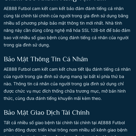
AE888 Futbol cam kết cam kết bảo đảm đánh tiếng cá nhân
cùng tài chính tài chính của người trong gia đình sử dụng bằng
nhiều số phương pháp bảo mật thông tin mới nhất. Nhà tính
năng này cần dùng công nghệ mã hóa SSL 128-bit để bảo đảm
bao với nhiều số giao bệnh cùng đánh tiếng cá nhân của người
trong gia đình sử dụng.
Bảo Mật Thông Tin Cá Nhân
AE888 Futbol cam kết cam kết chưa tiết lậu đánh tiếng cá nhân
của người trong gia đình sử dụng mang lại bất kì phía thứ ba
nào. Thông tin cá nhân của người trong gia đình sử dụng chỉ
được chức vụ mục đích thống chữa trương mục, mở bán hình
thức, cùng đưa đánh tiếng khuyến mãi kèm theo.
Bảo Mật Giao Dịch Tài Chính
Tất cả nhiều số giao bệnh tài chính tài chính tại AE888 Futbol
phần đông được triển khai trông nom nhiều số kênh giao bệnh