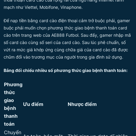
mạch như Viettel, Mobifone, Vinaphone.
Để nạp tiền bằng card cào điện thoại cảm trở buộc phải, gamer
buộc phải muốn chọn phương thức giao bệnh thanh toán card
cào trên trang web của AE888 Futbol. Sau đấy, gamer nhập mã
số card cào cùng số seri của card cào. Sau lúc phê chuẩn, số
vứt ra mức giá khớp ứng cùng chữa giá của card cào đã được
chũm đổi vào trương mục của người trong gia đình sử dụng.
Bảng đối chiếu nhiều số phương thức giao bệnh thanh toán:
Phương
thức
giao
Ưu điểm
Nhược điểm
bệnh
thanh
toán
Chuyển